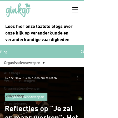
Lees hier onze laatste blogs over
onze kijk op veranderkunde en
veranderkundige vaardigheden
Blog
Organisatieontwerpen
Alle blogs
16 dec 2024
4 minuten om te lezen
Verandervermogen
Organisatieontwerpen
Leiderschap
Organisatieontwerpen
Directieteams
Reflecties op "Je zal
Ginkgo publicaties
er maar werken": Het