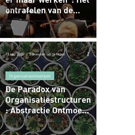
Cases
ontrafelen van de
Strategie
kunst van
organiseren
19 sep 2024
5 minuten om te lezen
Organisatieontwerpen
De Paradox van
Organisatiestructuren
: Abstractie Ontmoet
Praktijk