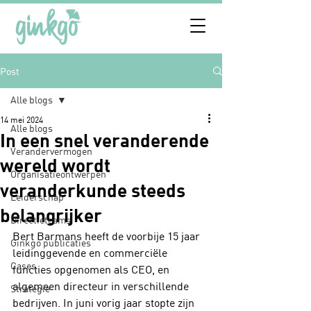
Post
Alle blogs
14 mei 2024
Alle blogs
In een snel veranderende
Verandervermogen
wereld wordt
Organisatieontwerpen
veranderkunde steeds
Leiderschap
belangrijker
Directieteams
Bert Barmans heeft de voorbije 15 jaar 
Ginkgo publicaties
leidinggevende en commerciële 
Cases
functies opgenomen als CEO, en 
algemeen directeur in verschillende 
Strategie
bedrijven. In juni vorig jaar stopte zijn 