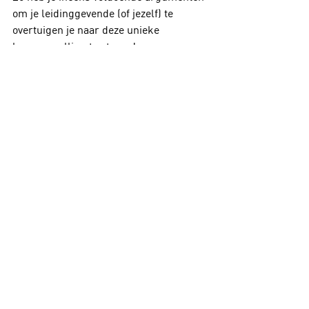
om je leidinggevende (of jezelf) te 
overtuigen je naar deze unieke 
leerversnelling te sturen!
Deelname aan de infosessie is gratis, 
maar je moet je wel even registreren: 
https://www.ginkgoconsulting.be/gratis
-online-events
veranderkunde
Ginkgo Consulting
Verandervermogen
Gerelateerde posts
Alles weergeven