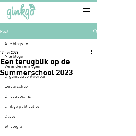
Post
Alle blogs
13 nov 2023
Alle blogs
Een terugblik op de
Verandervermogen
Summerschool 2023
Organisatieontwerpen
Leiderschap
Directieteams
Ginkgo publicaties
Cases
Strategie