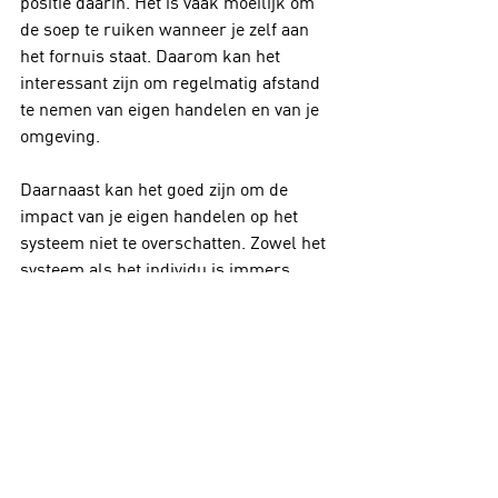
positie daarin. Het is vaak moeilijk om 
de soep te ruiken wanneer je zelf aan 
het fornuis staat. Daarom kan het 
interessant zijn om regelmatig afstand 
te nemen van eigen handelen en van je 
omgeving. 
Daarnaast kan het goed zijn om de 
impact van je eigen handelen op het 
systeem niet te overschatten. Zowel het 
systeem als het individu is immers 
continu in wording. 
Toon Torbeyns
Wil je ervaringen, uitdagingen, 
visies uitwisselen met andere 
veranderaars, dan nodigen we je 
graag uit op 
het Ginkgo Change 