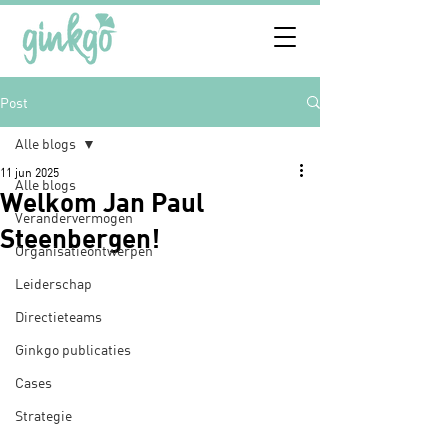
Post
Alle blogs
11 jun 2025
Alle blogs
Welkom Jan Paul
Verandervermogen
Steenbergen!
Organisatieontwerpen
Leiderschap
Directieteams
Ginkgo publicaties
Cases
Strategie