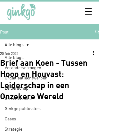
Post
Alle blogs
20 feb 2025
Alle blogs
Brief aan Koen - Tussen
Verandervermogen
Hoop en Houvast:
Organisatieontwerpen
Leiderschap in een
Leiderschap
Onzekere Wereld
Directieteams
Ginkgo publicaties
Cases
Strategie