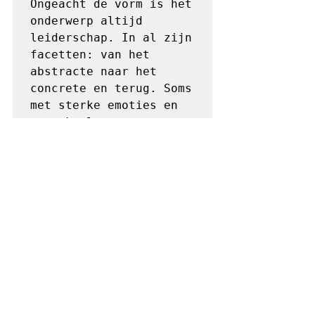
Ongeacht de vorm is het 
onderwerp altijd 
leiderschap. In al zijn 
facetten: van het 
abstracte naar het 
concrete en terug. Soms 
met sterke emoties en 
soms koel en 
pragmatisch. En steeds 
opnieuw zijn ze het 
erover eens dat ze het 
niet helemaal eens 
zullen worden met 
elkaar. Wat hen bindt 
is kritisch denken en 
een passie om hun 
kennis te delen.   In 
deze nieuwe rubriek 
tonen zij hun eigen 