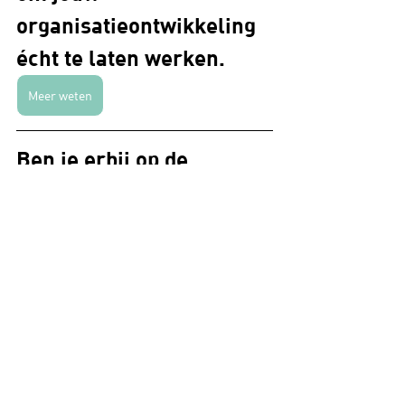
organisatieontwikkeling 
écht te laten werken.
Meer weten
Ben je erbij op de 
volgende workshop 
"Leading from the 
middle"?
Info & inschrijving