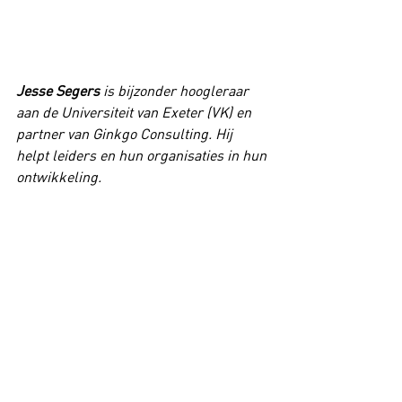
Jesse Segers
is bijzonder hoogleraar 
aan de Universiteit van Exeter (VK) en 
partner van Ginkgo Consulting. Hij 
helpt leiders en hun organisaties in hun 
ontwikkeling.
Al 12 jaar schrijven 
Koen Marichal en Jesse 
Segers brieven naar 
elkaar. Soms in 
gesproken vorm, soms in 
geschreven vorm. 