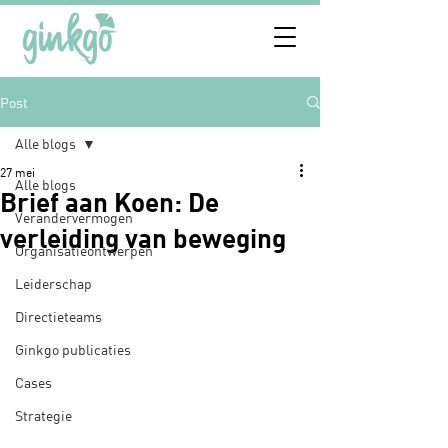
Post
Alle blogs
27 mei
Alle blogs
Brief aan Koen: De
Verandervermogen
verleiding van beweging
Organisatieontwerpen
Leiderschap
Directieteams
Ginkgo publicaties
Cases
Strategie