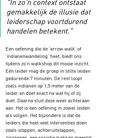
"In zo’n context ontstaat 
gemakkelijk de illusie dat 
leiderschap voortdurend 
handelen betekent."
Een oefening die de ‘arrow walk’ of 
‘indianenwandeling’ heet, biedt ons 
tijdens zo’n walkshop dit mooie inzicht. 
Eén leider mag de groep in stilte leiden 
gedurende 7 minuten. De rest loopt 
zoals indianen op 1,5 meter van de 
leider en doet exact na wat hij of zij 
doet. Daarna sluit deze weer achteraan 
aan. Het is een oefening in zowel leiden 
als volgen. Het bijzondere is dat de 
leiders die heel veel interventies doen 
zoals stoppen, achteruitstappen, 
zigzaggen, een sprintje trekken meestal 