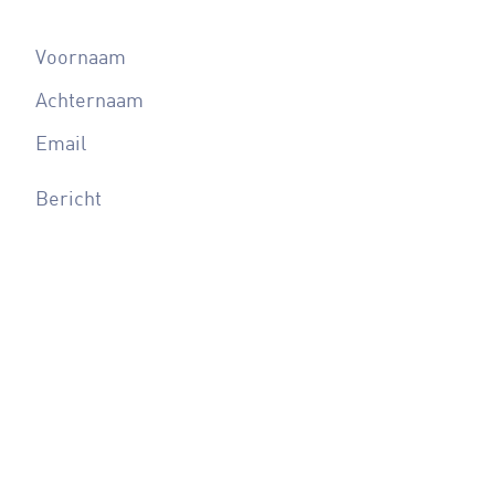
Contacteer ons
Ik ga akkoord met het
privacybeleid:
link