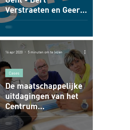
Cases
Verstraeten en Geert
Strategie
Vergaerde
16 apr 2020
5 minuten om te lezen
Cases
De maatschappelijke
uitdagingen van het
Centrum
Basiseducatie van
Halle-Vilvoorde