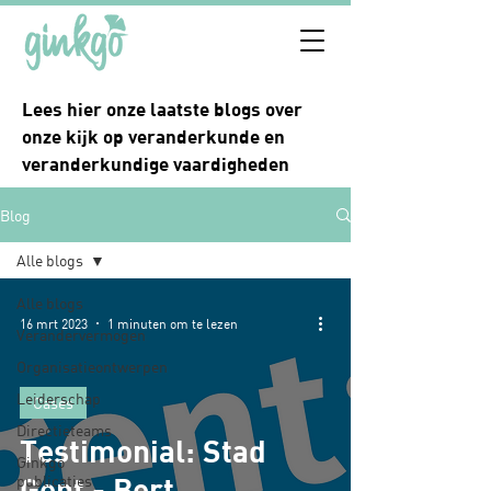
Lees hier onze laatste blogs over
onze kijk op veranderkunde en
veranderkundige vaardigheden
Blog
Alle blogs
Alle blogs
16 mrt 2023
1 minuten om te lezen
Verandervermogen
Organisatieontwerpen
Leiderschap
Cases
Directieteams
Testimonial: Stad
Ginkgo
Gent - Bert
publicaties