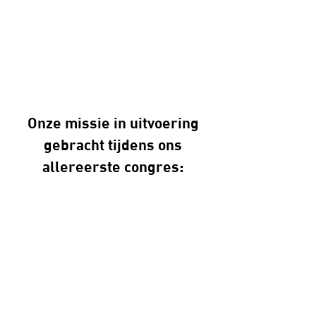
Inschrijvingen open:
Summerschool Veranderkunde -
vijfdaags
praktijkgericht programma van
24–28 aug 2026
-
Lees meer
Onze missie in uitvoering
gebracht tijdens ons
allereerste congres:​